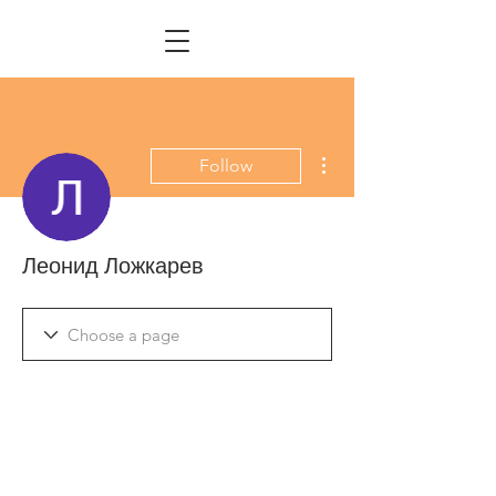
More actions
Follow
Леонид Ложкарев